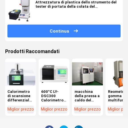
Attrezzatura di plastica dello strumento del
tester di portata della colata del
riscaldamento rapido LCD di MFI
Continua
Prodotti Raccomandati
Calorimetro
600°C LY-
macchina
Reometro 
di scansione
DSC300
della pressa a
gomma
differenziale
Calorimetro
caldo del
multifunzi
LY-DSC1000
di scansione
vulcanizzatore
di Rotorle
Temperatura
differenziale
del piccolo
di controll
Miglior prezzo
Miglior prezzo
Miglior prezzo
Miglior pr
1150°C
DSC
appartamento
computer 
di Doppio
Liyi
strato per
plastica