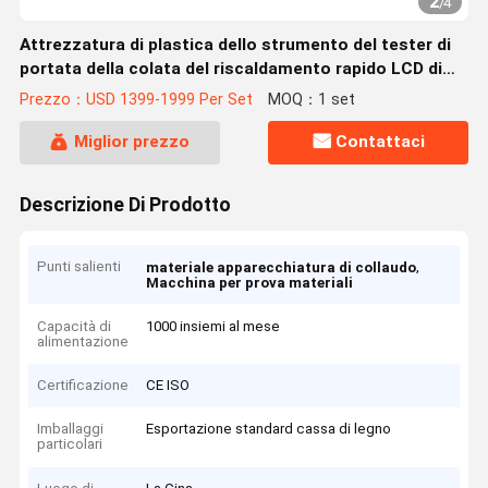
2
/
4
Attrezzatura di plastica dello strumento del tester di
portata della colata del riscaldamento rapido LCD di
MFI
Prezzo：USD 1399-1999 Per Set
MOQ：1 set
Miglior prezzo
Contattaci
Descrizione Di Prodotto
Punti salienti
,
materiale apparecchiatura di collaudo
Macchina per prova materiali
Capacità di
1000 insiemi al mese
alimentazione
Certificazione
CE ISO
Imballaggi
Esportazione standard cassa di legno
particolari