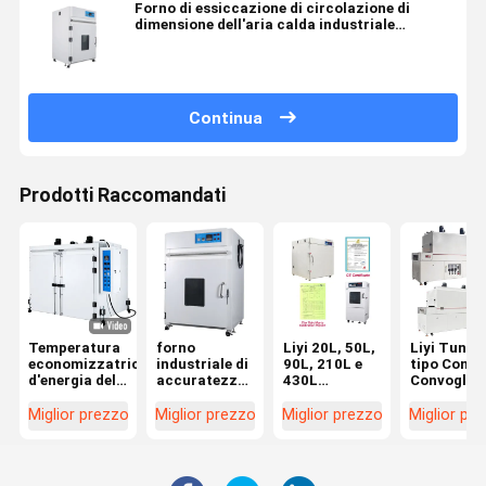
Forno di essiccazione di circolazione di
dimensione dell'aria calda industriale
inossidabile su misura 220V/380V del forno
Continua
Prodotti Raccomandati
Temperatura
forno
Liyi 20L, 50L,
Liyi Tunne
economizzatrice
industriale di
90L, 210L e
tipo Conti
d'energia del
accuratezza
430L
Convoglio
tester del
0.3C con
Programmabile
dell'aria
congelatore
protezione
per uso di
calda
Miglior prezzo
Miglior prezzo
Miglior prezzo
Miglior pr
della
eccessiva di
laboratorio
Asciugatri
passeggiata e
temperatura
Forno a vuoto
Forno di
vuoto bianco
Forno a
curaggio
del
asciugatura a
Cintura