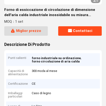
2
/
3
Forno di essiccazione di circolazione di dimensione
dell'aria calda industriale inossidabile su misura
220V/380V del forno
MOQ：1 set
Miglior prezzo
Contattaci
Descrizione Di Prodotto
Punti salienti
,
forno industriale su ordinazione
forno circolazione di aria calda
Capacità di
300 moda al mese
alimentazione
Certificazione
CE
Imballaggi
Caso di legno
particolari