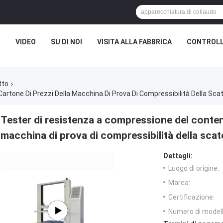
I
VIDEO
SU DI NOI
VISITA ALLA FABBRICA
CONTROLL
tto
artone Di Prezzi Della Macchina Di Prova Di Compressibilità Della Sca
Tester di resistenza a compressione del conteni
macchina di prova di compressibilità della scat
Dettagli:
Luogo di origine:
Marca:
Certificazione:
Numero di modell