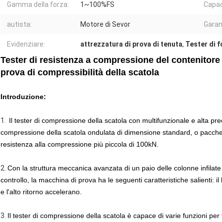
Gamma della forza:
1~100%FS
Capac
autista:
Motore di Sevor
Garan
Evidenziare:
attrezzatura di prova di tenuta
,
Tester di f
Tester di resistenza a compressione del contenitore 
prova di compressibilità della scatola
Introduzione:
1.
Il tester di compressione della scatola con multifunzionale e alta prec
compressione della scatola ondulata di dimensione standard, o pacchetti 
resistenza alla compressione più piccola di 100kN.
2.
Con la struttura meccanica avanzata di un paio delle colonne infilate
controllo, la macchina di prova ha le seguenti caratteristiche salienti: i
e l'alto ritorno accelerano.
3.
Il tester di compressione della scatola è capace di varie funzioni per t