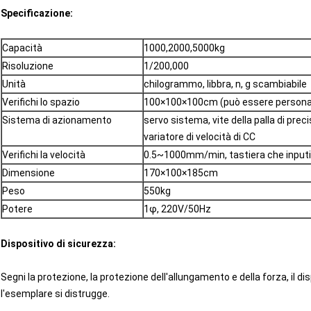
Specificazione:
Capacità
1000,2000,5000kg
Risoluzione
1/200,000
Unità
chilogrammo, libbra, n, g scambiabile
Verifichi lo spazio
100×100×100cm (può essere persona
Sistema di azionamento
servo sistema, vite della palla di prec
variatore di velocità di CC
Verifichi la velocità
0.5~1000mm/min, tastiera che input
Dimensione
170×100×185cm
Peso
550kg
Potere
1φ, 220V/50Hz
Dispositivo di sicurezza:
Segni la protezione, la protezione dell'allungamento e della forza, il d
l'esemplare si distrugge.