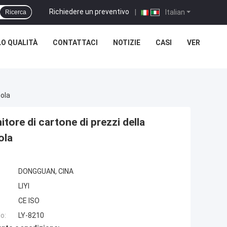
Richiedere un preventivo
|
Italian
Ricerca
O QUALITÀ
CONTATTACI
NOTIZIE
CASI
VER
tola
tore di cartone di prezzi della
ola
DONGGUAN, CINA
LIYI
CE ISO
o:
LY-8210