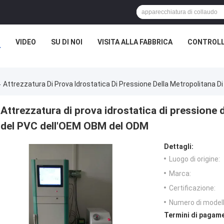
I
VIDEO
SU DI NOI
VISITA ALLA FABBRICA
CONTROLL
Attrezzatura Di Prova Idrostatica Di Pressione Della Metropolitana 
Attrezzatura di prova idrostatica di pressione d
del PVC dell'OEM OBM del ODM
Dettagli:
Luogo di origine:
Marca:
Certificazione:
Numero di modell
Termini di pagame