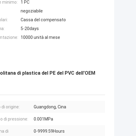
e minimo:
1 PC
negoziabile
lari:
Cassa del compensato
na:
5-20days
entazione:
10000 unità al mese
olitana di plastica del PE del PVC dell'OEM
di origine:
Guangdong, Cina
 di pressione:
0.001MPa
a di
0-9999.59Hours