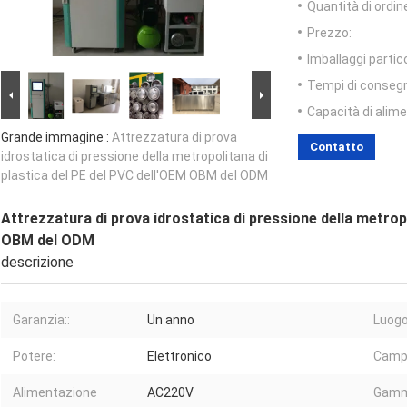
Quantità di ordin
Prezzo:
Imballaggi partico
Tempi di conseg
Capacità di alim
Grande immagine :
Attrezzatura di prova
Contatto
idrostatica di pressione della metropolitana di
plastica del PE del PVC dell'OEM OBM del ODM
Attrezzatura di prova idrostatica di pressione della metrop
OBM del ODM
descrizione
Garanzia::
Un anno
Luogo 
Potere:
Elettronico
Campo
Alimentazione
AC220V
Gamm