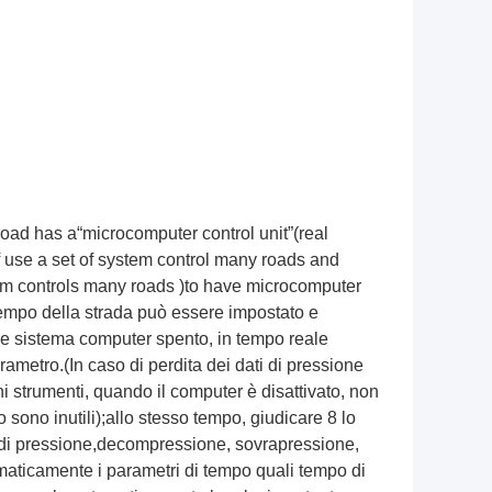
oad has a“microcomputer control unit”(real
if use a set of system control many roads and
m controls many roads )to have microcomputer
l tempo della strada può essere impostato e
ne sistema computer spento, in tempo reale
ametro.(In caso di perdita dei dati di pressione
ni strumenti, quando il computer è disattivato, non
o sono inutili);allo stesso tempo, giudicare 8 lo
o di pressione,decompressione, sovrapressione,
omaticamente i parametri di tempo quali tempo di