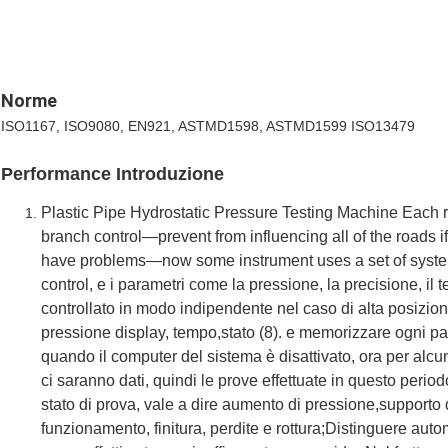
Norme
ISO1167, ISO9080, EN921, ASTMD1598, ASTMD1599 ISO13479
Performance Introduzione
Plastic Pipe Hydrostatic Pressure Testing Machine Each r
branch control—prevent from influencing all of the roads 
have problems—now some instrument uses a set of syste
control, e i parametri come la pressione, la precisione, i
controllato in modo indipendente nel caso di alta posizio
pressione display, tempo,stato (8). e memorizzare ogni par
quando il computer del sistema è disattivato, ora per alcu
ci saranno dati, quindi le prove effettuate in questo period
stato di prova, vale a dire aumento di pressione,support
funzionamento, finitura, perdite e rottura;Distinguere aut