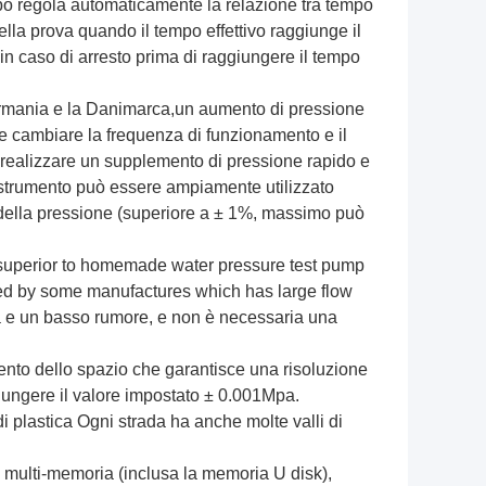
empo regola automaticamente la relazione tra tempo
 della prova quando il tempo effettivo raggiunge il
in caso di arresto prima di raggiungere il tempo
ermania e la Danimarca,un aumento di pressione
e cambiare la frequenza di funzionamento e il
realizzare un supplemento di pressione rapido e
o strumento può essere ampiamente utilizzato
o della pressione (superiore a ± 1%, massimo può
s superior to homemade water pressure test pump
ed by some manufactures which has large flow
ga e un basso rumore, e non è necessaria una
ento dello spazio che garantisce una risoluzione
ungere il valore impostato ± 0.001Mpa.
i plastica Ogni strada ha anche molte valli di
 multi-memoria (inclusa la memoria U disk),