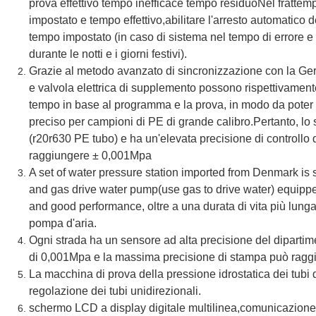
prova effettivo tempo inefficace tempo residuoNel fratt
impostato e tempo effettivo,abilitare l'arresto automatico
tempo impostato (in caso di sistema nel tempo di errore e 
durante le notti e i giorni festivi).
Grazie al metodo avanzato di sincronizzazione con la G
e valvola elettrica di supplemento possono rispettivament
tempo in base al programma e la prova, in modo da poter 
preciso per campioni di PE di grande calibro.Pertanto, l
(r20r630 PE tubo) e ha un'elevata precisione di controll
raggiungere ± 0,001Mpa
A set of water pressure station imported from Denmark i
and gas drive water pump(use gas to drive water) equipp
and good performance, oltre a una durata di vita più lun
pompa d'aria.
Ogni strada ha un sensore ad alta precisione del dipartim
di 0,001Mpa e la massima precisione di stampa può raggi
La macchina di prova della pressione idrostatica dei tubi d
regolazione dei tubi unidirezionali.
schermo LCD a display digitale multilinea,comunicazione