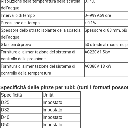
Risoluzione della temperatura della scatola
0.1°C.
dell'acqua
Intervallo di tempo
0~9999,59 ore
Precisione del tempo
≤ 0,1%
Spessore dello strato isolante della scatola
Spessore di 83 mm, più 
dell'acqua
Stazioni di prova
50 strade al massimo p
Fornitura di alimentazione del sistema di
AC220V,1.5kw
controllo della pressione
Fornitura di alimentazione del sistema di
AC380V, 18 kW
controllo della temperatura
Specificità delle pinze per tubi: (tutti i formati poss
Specificità
Unità
D25
Impostato
D32
Impostato
D40
Impostato
D50
Impostato