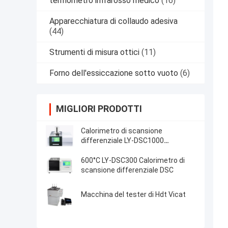
termometro infrarosso medico
(16)
Apparecchiatura di collaudo adesiva
(44)
Strumenti di misura ottici
(11)
Forno dell'essiccazione sotto vuoto
(6)
MIGLIORI PRODOTTI
Calorimetro di scansione
differenziale LY-DSC1000
Temperatura 1150°C
600°C LY-DSC300 Calorimetro di
scansione differenziale DSC
Macchina del tester di Hdt Vicat