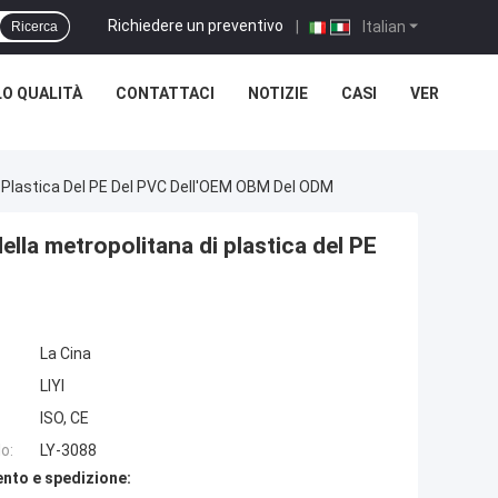
Richiedere un preventivo
|
Italian
Ricerca
O QUALITÀ
CONTATTACI
NOTIZIE
CASI
VER
Di Plastica Del PE Del PVC Dell'OEM OBM Del ODM
ella metropolitana di plastica del PE
La Cina
LIYI
ISO, CE
o:
LY-3088
nto e spedizione: