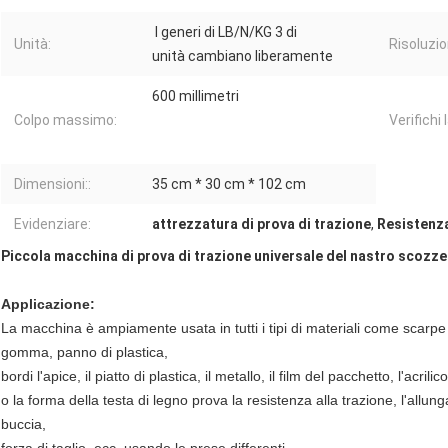
I generi di LB/N/KG 3 di
Unità:
Risoluzio
unità cambiano liberamente
600 millimetri
Colpo massimo:
Verifichi 
Dimensioni::
35 cm * 30 cm * 102 cm
Evidenziare:
attrezzatura di prova di trazione
,
Resistenza
Piccola macchina di prova di trazione universale del nastro scozze
Applicazione:
La macchina è ampiamente usata in tutti i tipi di materiali come scarpe 
gomma, panno di plastica,
bordi l'apice, il piatto di plastica, il metallo, il film del pacchetto, l'acrili
o la forma della testa di legno prova la resistenza alla trazione, l'allu
buccia,