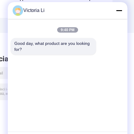
di collaudo in
universale della
Victoria Li
opposizione della
buccia del tester
forza di ASTM
di tensione del
D
D903 per tessuto
visualizzatore
tà
e plastica
digitale
9:40 PM
Good day, what product are you looking 
for?
ciare messaggio