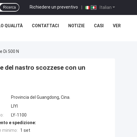
Richiedere un preventivo
|
Italian
Ricerca
O QUALITÀ
CONTATTACI
NOTIZIE
CASI
VER
e Di 500 N
le del nastro scozzese con un
Provincia del Guangdong, Cina.
LIYI
o:
LY-1100
nto e spedizione:
e minimo:
1 set