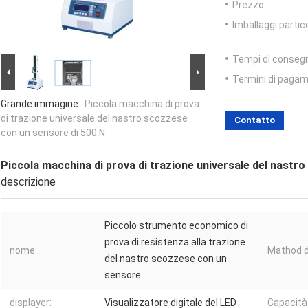
Prezzo:
Imballaggi partico
Tempi di conseg
Termini di pagam
Grande immagine :
Piccola macchina di prova
di trazione universale del nastro scozzese
Contatto
con un sensore di 500 N
Piccola macchina di prova di trazione universale del nastr
descrizione
Piccolo strumento economico di
prova di resistenza alla trazione
nome:
Mathod di
del nastro scozzese con un
sensore
displayer:
Visualizzatore digitale del LED
Capacità