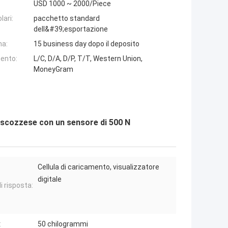
USD 1000 ~ 2000/Piece
lari:
pacchetto standard
dell&#39;esportazione
na:
15 business day dopo il deposito
ento:
L/C, D/A, D/P, T/T, Western Union,
MoneyGram
o scozzese con un sensore di 500 N
Cellula di caricamento, visualizzatore
digitale
 risposta:
:
50 chilogrammi