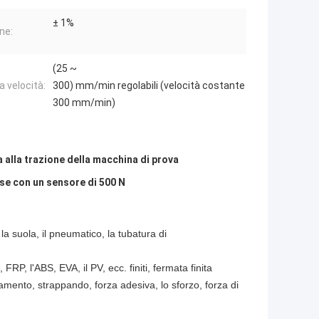
± 1%
ne:
(25 ~
la velocità:
300) mm/min regolabili (velocità costante
300 mm/min)
 alla trazione della macchina di prova
se con un sensore di 500 N
la suola, il pneumatico, la tubatura di
co, FRP, l'ABS, EVA, il PV, ecc. finiti, fermata finita
ngamento, strappando, forza adesiva, lo sforzo, forza di