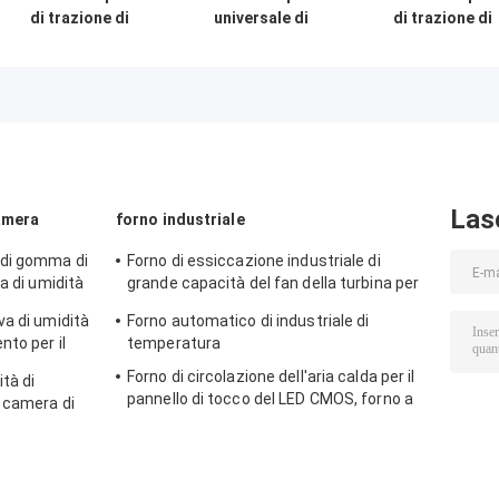
di trazione di
universale di
di trazione di
gomma
resistenza alla
tirata della
elettronica di
trazione del film
rottura del
tensione del
di gomma di
bottone ASTM 
guanto con
plastica con
4846 con capaci
l'esposizione di
elettrico
di carico 300N
allungamento e
della forza
Las
amera
forno industriale
 di gomma di
Forno di essiccazione industriale di
a di umidità
grande capacità del fan della turbina per
urale
pre riscaldare
va di umidità
Forno automatico di industriale di
to per il
temperatura
Forno di circolazione dell'aria calda per il
tà di
pannello di tocco del LED CMOS, forno a
a camera di
microonde industriale
ione per