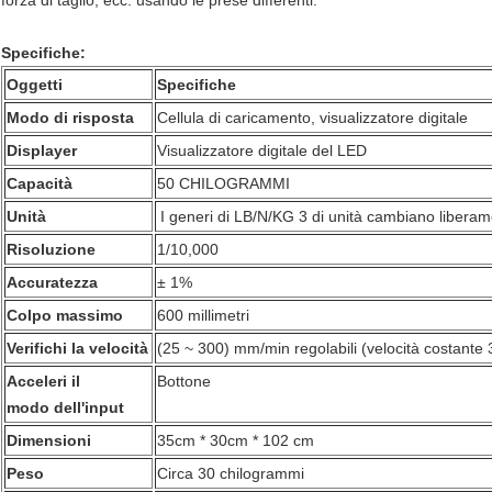
forza di taglio, ecc. usando le prese differenti.
Specifiche:
Oggetti
Specifiche
Modo di risposta
Cellula di caricamento, visualizzatore digitale
Displayer
Visualizzatore digitale del LED
Capacità
50 CHILOGRAMMI
Unità
I generi di LB/N/KG 3 di unità cambiano libera
Risoluzione
1/10,000
Accuratezza
± 1%
Colpo massimo
600 millimetri
Verifichi la velocità
(25 ~ 300) mm/min regolabili (velocità costant
Acceleri il
Bottone
modo dell'input
Dimensioni
35cm * 30cm * 102 cm
Peso
Circa 30 chilogrammi