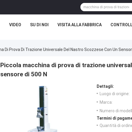
I
VIDEO
SU DI NOI
VISITA ALLA FABBRICA
CONTROLL
a Di Prova Di Trazione Universale Del Nastro Scozzese Con Un Sensor
Piccola macchina di prova di trazione universa
sensore di 500 N
Dettagli:
Luogo di origine:
Marca:
Numero di modell
Termini di pagame
Quantità di ordin