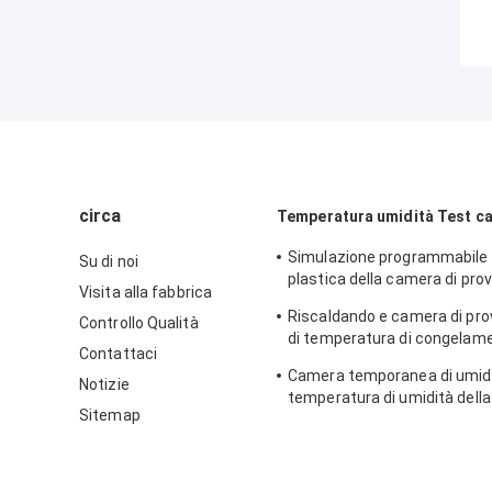
circa
Temperatura umidità Test c
Simulazione programmabile
Su di noi
plastica della camera di prov
Visita alla fabbrica
di temperatura costante nat
Riscaldando e camera di pro
Controllo Qualità
di temperatura di congelamen
Contattaci
laboratorio
Camera temporanea di umidi
Notizie
temperatura di umidità dell
Sitemap
stabilità d'acciaio di promoz
elettronico