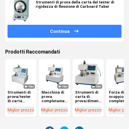
Strumenti di prova della carta del tester di
rigidezza di flessione di Carboard Taber
Continua
Prodotti Raccomandati
Strumenti di
Macchina di
Strumenti di
Forza di
prova/tester
prova
carta di
scoppio
di carta
completamente
prova/dimensione
completam
completamente
automatica
del tester
automatic
automatici di
di forza di
445×425×525mm
di LIYI dell
Miglior prezzo
Miglior prezzo
Miglior prezzo
Miglior pr
forza scoppio
scoppio del
di forza di
macchina 
del cartone
cartone
scoppio
prova
ondulato
elettronico
ondulata
LY-8220
della scato