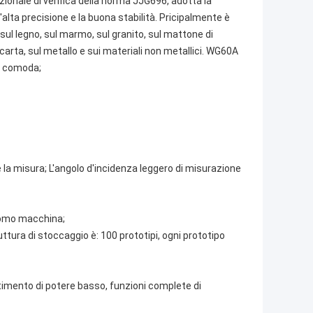
ionale di verifica della norma JJG696, adotta la
 l'alta precisione e la buona stabilità. Pricipalmente è
, sul legno, sul marmo, sul granito, sul mattone di
a carta, sul metallo e sui materiali non metallici. WG60A
iù comoda;
la misura; L'angolo d'incidenza leggero di misurazione
uomo macchina;
uttura di stoccaggio è: 100 prototipi, ogni prototipo
rtimento di potere basso, funzioni complete di