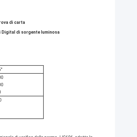
rova di carta
i Digital di sorgente luminosa
5°
00
00
0
0