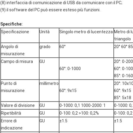
(8) interfaccia di comunicazione di USB da comunicare con il PC;
(9) il software del PC può essere esteso più funzioni.
Specifiche:
Specificazione
Unità
Singolo metro di lucentezza
Metro di 
triangolo
Angolo di
grado
60°
20° 60° 85
misurazione
Campo di misura
GU
20°: 0-20
60°: 0-1000
60°: 0-10
85°: 0-160
Punto di
millimetro
20°: 10x1
misurazione
60°: 9x15
60°: 9x15
85°: 5x18
Valore di divisione
GU
0-1000: 0,1 1000-2000: 1
0-1000: 0
Ripetibilità
GU
0-100: 0,2 >100: 0,2%
0-100: 0,2
Errore di
GU
±1.5
±1.5
indicazione