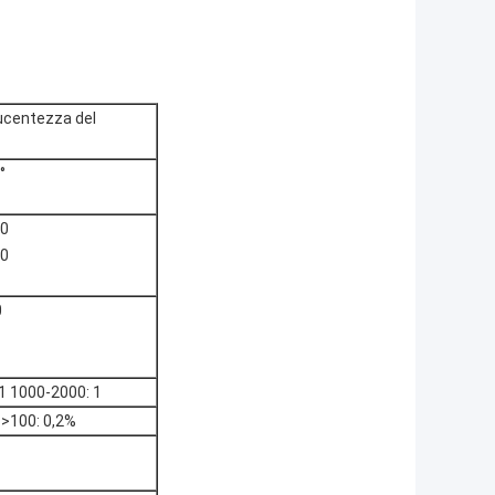
lucentezza del
°
00
00
0
,1 1000-2000: 1
 >100: 0,2%