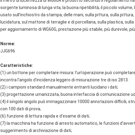
Il metro di lucentezza di WG60A è prodotto secondo il regolamento naz
sorgente luminosa di lunga vita, la buona ripetibilità, il piccolo volume,
usato sull'inchiostro da stampa, delle mani, sulla pittura, sulla pittura
lucidatura, sul mattone di terraglie e di porcellana, sulla plastica, sull
per aggiornamento di WG60G, prestazione più stabile, più durevole, p
Norme:
JJG696
Caratteristiche:
(1) un bottone per completare misura: l'un'operazione può completare 
incontra l'angolo d'incidenza leggero di misurazione tre di iso 2813.
(2) i campioni standard manualmente entranti lucidano i dati;
(3) progettazione umanizzata, buona interfaccia di comunicazione 
(4) il singolo angolo può immagazzinare 10000 annotazioni difficili, str
con 100 dati di prova;
(6) funzione di lettura rapida e d'esame di dati;
(7) la macchina ha funzione di arresto automatico, le funzioni d'avve
suggerimento di archiviazione di dati;