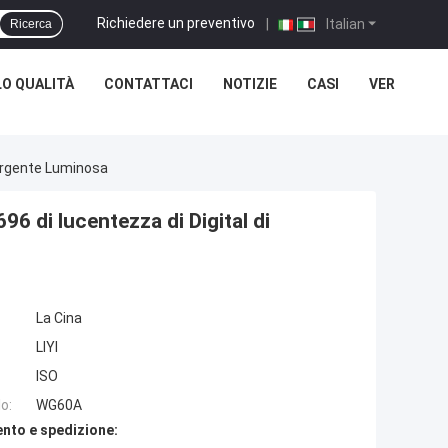
Richiedere un preventivo
|
Italian
Ricerca
O QUALITÀ
CONTATTACI
NOTIZIE
CASI
VER
Sorgente Luminosa
96 di lucentezza di Digital di
La Cina
LIYI
ISO
o:
WG60A
nto e spedizione: