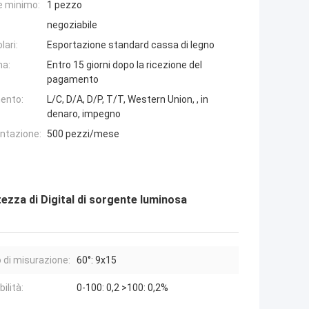
e minimo:
1 pezzo
negoziabile
lari:
Esportazione standard cassa di legno
na:
Entro 15 giorni dopo la ricezione del
pagamento
ento:
L/C, D/A, D/P, T/T, Western Union, , in
denaro, impegno
entazione:
500 pezzi/mese
tezza di Digital di sorgente luminosa
 di misurazione:
60°: 9x15
bilità:
0-100: 0,2 >100: 0,2%