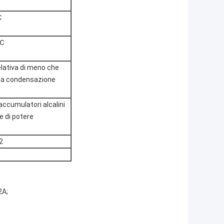
℃
0℃
elativa di meno che
za condensazione
accumulatori alcalini
e di potere
2
2A;