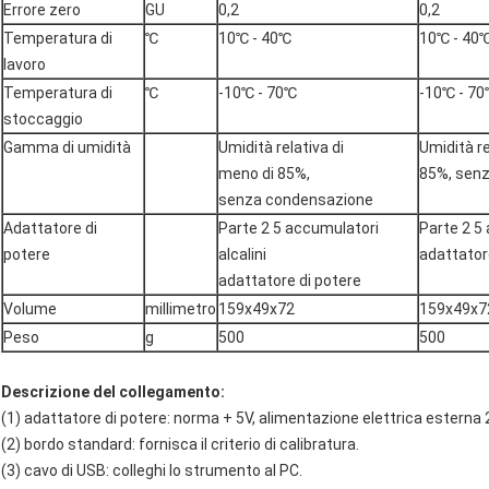
Errore zero
GU
0,2
0,2
Temperatura di
℃
10℃ - 40℃
10℃ - 40
lavoro
Temperatura di
℃
-10℃ - 70℃
-10℃ - 7
stoccaggio
Gamma di umidità
Umidità relativa di
Umidità r
meno di 85%,
85%, sen
senza condensazione
Adattatore di
Parte 2 5 accumulatori
Parte 2 5 
potere
alcalini
adattator
adattatore di potere
Volume
millimetro
159x49x72
159x49x7
Peso
g
500
500
Descrizione del collegamento:
(1) adattatore di potere: norma + 5V, alimentazione elettrica esterna 
(2) bordo standard: fornisca il criterio di calibratura.
(3) cavo di USB: colleghi lo strumento al PC.