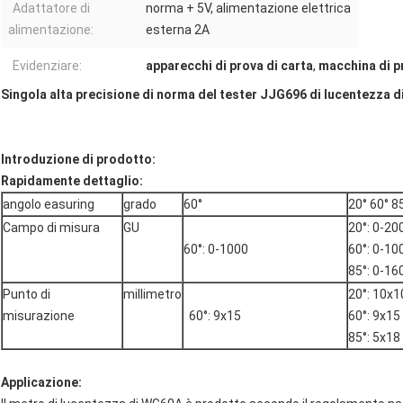
Adattatore di
norma + 5V, alimentazione elettrica
alimentazione:
esterna 2A
Evidenziare:
apparecchi di prova di carta
,
macchina di p
Singola alta precisione di norma del tester JJG696 di lucentezza d
Introduzione di prodotto:
Rapidamente dettaglio:
angolo easuring
grado
60°
20° 60° 8
Campo di misura
GU
20°: 0-20
60°: 0-1000
60°: 0-10
85°: 0-16
Punto di
millimetro
20°: 10x1
misurazione
60°: 9x15
60°: 9x15
85°: 5x18
Applicazione: