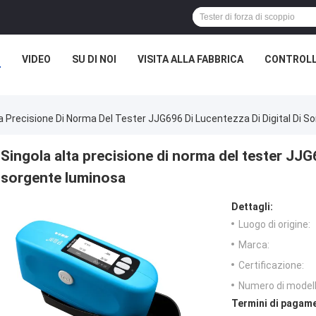
I
VIDEO
SU DI NOI
VISITA ALLA FABBRICA
CONTROLL
ta Precisione Di Norma Del Tester JJG696 Di Lucentezza Di Digital Di 
Singola alta precisione di norma del tester JJG6
sorgente luminosa
Dettagli:
Luogo di origine:
Marca:
Certificazione:
Numero di modell
Termini di pagame