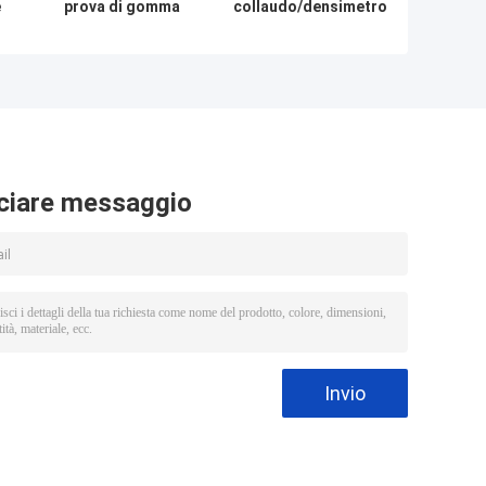
e
prova di gomma
collaudo/densimetro
di
della colata di
di plastica
na
MFR di indice di
elettronici di Digital
plastica di
per gomma, cavo
I
flusso/macchina
elettrico
di prova di
plastica
ciare messaggio