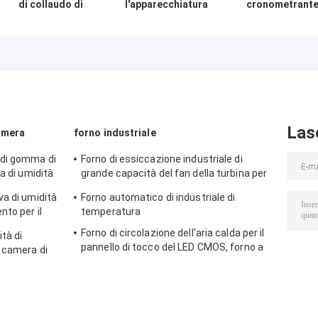
di collaudo di
l'apparecchiatura
cronometrant
plastica di 220V
di collaudo/il
soffiata 1-999s 
50HZ 0.1KW,
tester di plastica
taglio a macchi
tester di impatto
di pietra o duri di
di prova del
del pendolo di
impatto Charpy
compilatore MF
180 Izod
della tacca
del tessuto
regolabile
Las
amera
forno industriale
 di gomma di
Forno di essiccazione industriale di
a di umidità
grande capacità del fan della turbina per
urale
pre riscaldare
va di umidità
Forno automatico di industriale di
to per il
temperatura
Forno di circolazione dell'aria calda per il
tà di
pannello di tocco del LED CMOS, forno a
a camera di
microonde industriale
ione per