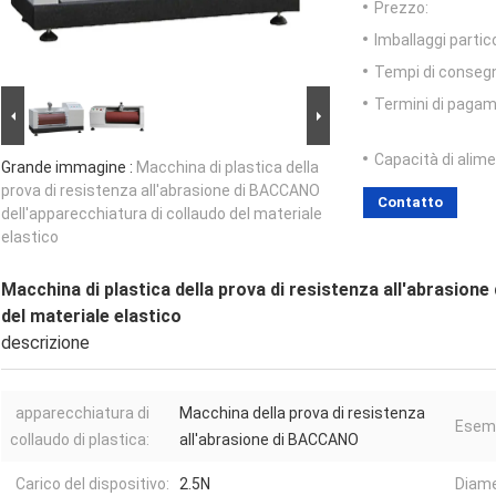
Prezzo:
Imballaggi partico
Tempi di conseg
Termini di pagam
Capacità di alim
Grande immagine :
Macchina di plastica della
prova di resistenza all'abrasione di BACCANO
Contatto
dell'apparecchiatura di collaudo del materiale
elastico
Macchina di plastica della prova di resistenza all'abrasion
del materiale elastico
descrizione
apparecchiatura di
Macchina della prova di resistenza
Esemp
collaudo di plastica:
all'abrasione di BACCANO
Carico del dispositivo:
2.5N
Diame