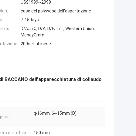
US$1999~2999
lari:
caso del polywood dell'esportazione
na:
7-15days
ento:
D/A, L/C, D/A, D/P, T/T, Western Union,
MoneyGram
entazione:
200set al mese
e di BACCANO dell'apparecchiatura di collaudo
φ16mm, 6~15mm (D)
lare:
tro del rotolo:
150 mm