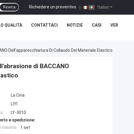
Richiedere un preventivo
|
Italian
Ricerca
O QUALITÀ
CONTATTACI
NOTIZIE
CASI
VER
ANO Dell'apparecchiatura Di Collaudo Del Materiale Elastico
 all'abrasione di BACCANO
lastico
La Cina
LIYI
o:
LY-3010
nto e spedizione:
e minimo:
1 set