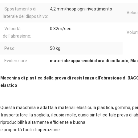
Spostamento di
4,2 mm/hoop ogni rivestimento
Veloci
laterale del dispositivo:
Velocità
0.32m/sec
Volu
dell'abrasione:
Peso:
50 kg
Evidenziare:
materiale apparecchiatura di collaudo
,
Mac
Macchina di plastica della prova di resistenza all'abrasione di BA
elastico
Questa macchina è adatta a materiali elastici, la plastica, gomma, pe
trasportatore, la sogliola, il cuoio molle, cuoio sintetico tale prova di 
riproducibilità altamente efficiente e buona
e proprietà facili di operazione.