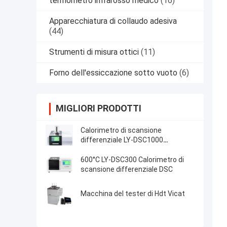
termometro infrarosso medico
(16)
Apparecchiatura di collaudo adesiva
(44)
Strumenti di misura ottici
(11)
Forno dell'essiccazione sotto vuoto
(6)
MIGLIORI PRODOTTI
Calorimetro di scansione
differenziale LY-DSC1000
Temperatura 1150°C
600°C LY-DSC300 Calorimetro di
scansione differenziale DSC
Macchina del tester di Hdt Vicat