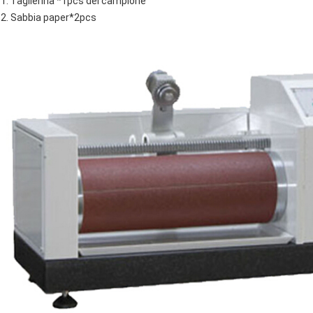
1. Taglierina *1pcs del campione
2. Sabbia paper*2pcs