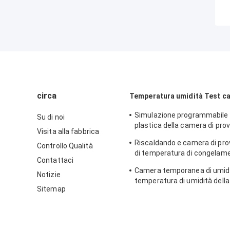
circa
Temperatura umidità Test c
Simulazione programmabile
Su di noi
plastica della camera di prov
Visita alla fabbrica
di temperatura costante nat
Riscaldando e camera di pro
Controllo Qualità
di temperatura di congelamen
Contattaci
laboratorio
Camera temporanea di umidi
Notizie
temperatura di umidità dell
Sitemap
stabilità d'acciaio di promoz
elettronico