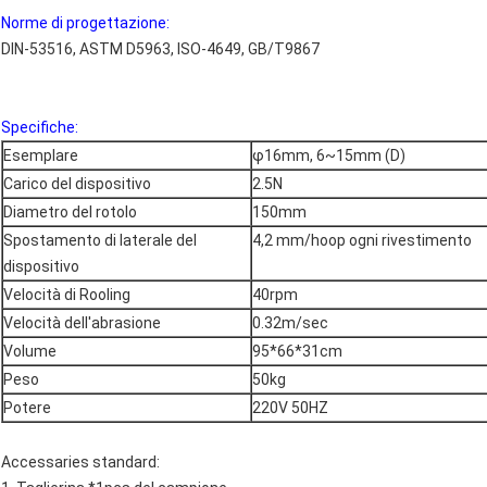
Norme di progettazione:
DIN-53516, ASTM D5963, ISO-4649, GB/T9867
Specifiche:
Esemplare
φ16mm, 6~15mm (D)
Carico del dispositivo
2.5N
Diametro del rotolo
150mm
Spostamento di laterale del
4,2 mm/hoop ogni rivestimento
dispositivo
Velocità di Rooling
40rpm
Velocità dell'abrasione
0.32m/sec
Volume
95*66*31cm
Peso
50kg
Potere
220V 50HZ
Accessaries standard: