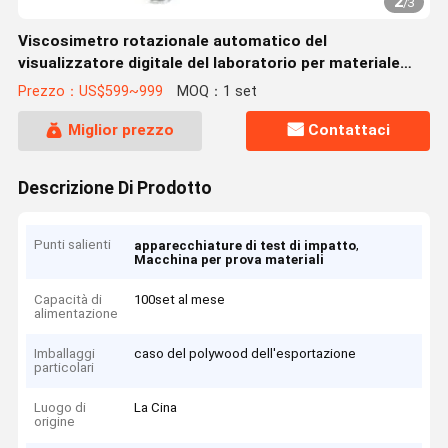
2
/
3
Viscosimetro rotazionale automatico del
visualizzatore digitale del laboratorio per materiale
liquido
Prezzo：US$599~999
MOQ：1 set
Miglior prezzo
Contattaci
Descrizione Di Prodotto
Punti salienti
,
apparecchiature di test di impatto
Macchina per prova materiali
Capacità di
100set al mese
alimentazione
Imballaggi
caso del polywood dell'esportazione
particolari
Luogo di
La Cina
origine