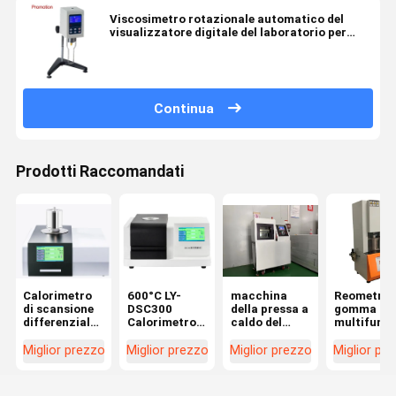
Viscosimetro rotazionale automatico del
visualizzatore digitale del laboratorio per
materiale liquido
Continua
Prodotti Raccomandati
Calorimetro
600°C LY-
macchina
Reometro 
di scansione
DSC300
della pressa a
gomma
differenziale
Calorimetro
caldo del
multifunzi
LY-DSC1000
di scansione
vulcanizzatore
di Rotorle
Temperatura
differenziale
del piccolo
di controll
Miglior prezzo
Miglior prezzo
Miglior prezzo
Miglior pr
1150°C
DSC
appartamento
computer 
di Doppio
Liyi
strato per