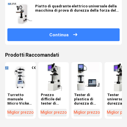
Piatto di quadrante elettrico universale della
macchina di prova di durezza della forza della
prova di iniziale 10kg
Continua
Prodotti Raccomandati
Turretto
Prezzo
Tester di
Tester
manuale
difficile del
plastica di
universale 
Micro Vickers
tester di
durezza di
durezza di
Hardness
durezza di
Rockwell di
Liyi micro
Test
Rockwell
prezzo del
Rockwell
Miglior prezzo
Miglior prezzo
Miglior prezzo
Miglior pr
Equipment
della
metallo della
Con Display
macchina
macchina di
LCD
della prova di
prova del