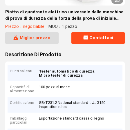
2
/
3
Piatto di quadrante elettrico universale della macchina
di prova di durezza della forza della prova di iniziale
10kg
Prezzo：negoziabile
MOQ：1 pezzo
Miglior prezzo
Contattaci
Descrizione Di Prodotto
Punti salienti
,
Tester automatico di durezza
Micro tester di durezza
Capacità di
100 pezzi al mese
alimentazione
Certificazione
GB/T231.2 National standard，JJG150
inspection rules
Imballaggi
Esportazione standard cassa di legno
particolari