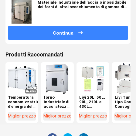
Materiale industriale dell'acciaio inossidabile
dei forni di alto invecchiamento di gomma di
Tem
Continua
Prodotti Raccomandati
Temperatura
forno
Liyi 20L, 50L,
Liyi Tunne
economizzatrice
industriale di
90L, 210L e
tipo Conti
d'energia del
accuratezza
430L
Convoglio
tester del
0.3C con
Programmabile
dell'aria
congelatore
protezione
per uso di
calda
Miglior prezzo
Miglior prezzo
Miglior prezzo
Miglior pr
della
eccessiva di
laboratorio
Asciugatri
passeggiata e
temperatura
Forno a vuoto
Forno di
vuoto bianco
Forno a
curaggio
del
asciugatura a
Cintura