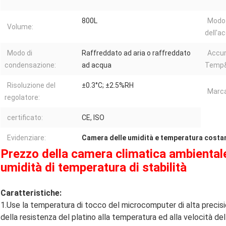
800L
Modo 
Volume:
dell'a
Modo di
Raffreddato ad aria o raffreddato
Accur
condensazione:
ad acqua
Temp&
Risoluzione del
±0.3°C; ±2.5%RH
Marca
regolatore:
certificato:
CE, ISO
Evidenziare:
Camera delle umidità e temperatura costa
Prezzo della camera climatica ambientale
umidità di temperatura di stabilità
Caratteristiche:
1.Use la temperatura di tocco del microcomputer di alta precision
della resistenza del platino alla temperatura ed alla velocità del