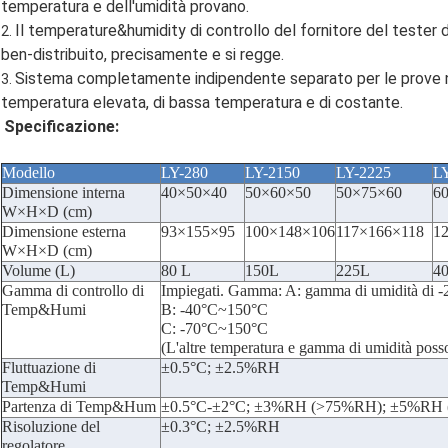
temperatura e dell'umidità provano.
Il temperature&humidity di controllo del fornitore del tester
2.
ben-distribuito, precisamente e si regge.
Sistema completamente indipendente separato per le prove n
3.
temperatura elevata, di bassa temperatura e di costante.
Specificazione:
Modello
LY-280
LY-2150
LY-2225
L
Dimensione interna
40×50×40
50×60×50
50×75×60
6
W×H×D (cm)
Dimensione esterna
93×155×95
100×148×106
117×166×118
1
W×H×D (cm)
Volume (L)
80 L
150L
225L
4
Gamma di controllo di
Impiegati. Gamma: A: gamma di umidità d
Temp&Humi
B: -40°C~150°C
C: -70°C~150°C
(L'altre temperatura e gamma di umidità poss
Fluttuazione di
±0.5°C; ±2.5%RH
Temp&Humi
Partenza di Temp&Hum
±0.5°C-±2°C; ±3%RH (>75%RH); ±5%RH
Risoluzione del
±0.3°C; ±2.5%RH
regolatore