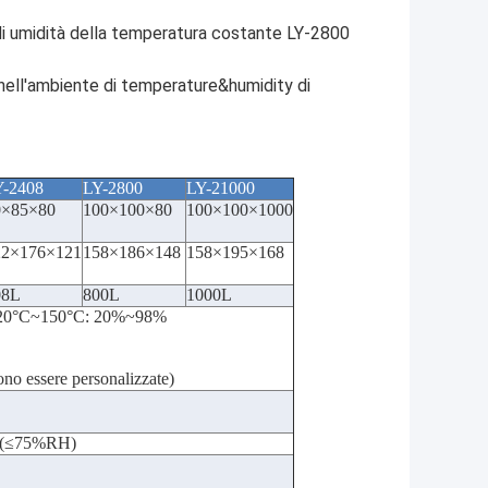
 di umidità della temperatura costante LY-2800
ell'ambiente di temperature&humidity di
Y-2408
LY-2800
LY-21000
0×85×80
100×100×80
100×100×1000
22×176×121
158×186×148
158×195×168
08L
800L
1000L
i -20°C~150°C: 20%~98%
ono essere personalizzate)
 (≤75%RH)