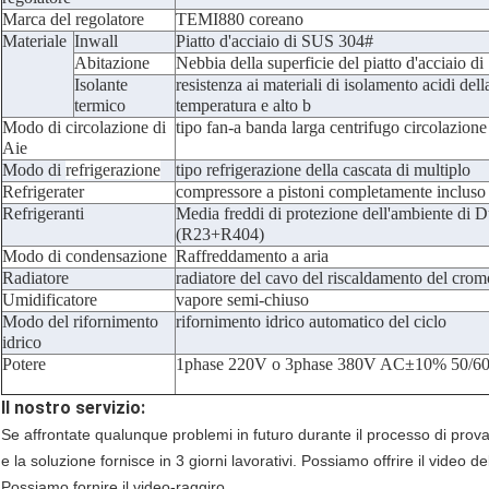
Marca del regolatore
TEMI880 coreano
Materiale
Inwall
Piatto d'acciaio di SUS 304#
Abitazione
Nebbia della superficie del piatto d'acciaio 
Isolante
resistenza ai materiali di isolamento acidi dell
termico
temperatura e alto b
Modo di circolazione di
tipo fan-a banda larga centrifugo circolazione 
Aie
Modo di
refrigerazione
tipo refrigerazione della cascata di multiplo
Refrigerater
compressore a pistoni completamente incluso
Refrigeranti
Media freddi di protezione dell'ambiente di
(R23+R404)
Modo di condensazione
Raffreddamento a aria
Radiatore
radiatore del cavo del riscaldamento del crom
Umidificatore
vapore semi-chiuso
Modo del rifornimento
rifornimento idrico automatico del ciclo
idrico
Potere
1phase 220V o 3phase 380V AC±10% 50/6
Il nostro servizio:
Se affrontate qualunque problemi in futuro durante il processo di pro
e la soluzione fornisce in 3 giorni lavorativi. Possiamo offrire il video 
Possiamo fornire il video-raggiro.