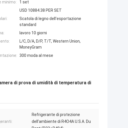
e minimo:
1 set
USD 10884.38 PER SET
lari:
Scatola di legno dell'esportazione
standard
na:
lavoro 10 giorni
ento:
L/C, D/A, D/P, T/T, Western Union,
MoneyGram
entazione:
300 moda al mese
amera di prova di umidità di temperatura di
Refrigerante di protezione
eranti:
dell'ambiente di R4O4A U.S.A. Du