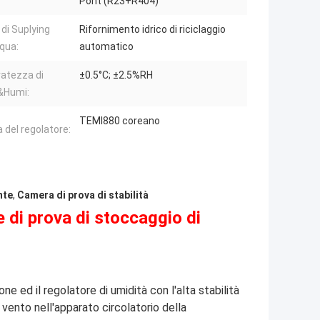
Pont (R23+R404)
di Suplying
Rifornimento idrico di riciclaggio
cqua:
automatico
atezza di
±0.5°C; ±2.5%RH
Humi:
TEMI880 coreano
 del regolatore:
nte
,
Camera di prova di stabilità
 di prova di stoccaggio di
e ed il regolatore di umidità con l'alta stabilità
 vento nell'apparato circolatorio della