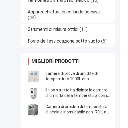
termometro infrarosso medico
(16)
Apparecchiatura di collaudo adesiva
(44)
Strumenti di misura ottici
(11)
Forno dell'essiccazione sotto vuoto
(6)
MIGLIORI PRODOTTI
camera di prova di umidità di
temperatura 1000L con il
refrigerante di R404A
Il tipo stretto ha dipinto le camere
di umidità della temperatura con il
regolatore programmabile
Camera di umidità di temperatura
di acciaio inossidabile con -70℃ a
180℃