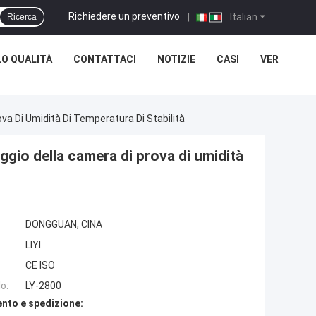
Richiedere un preventivo
|
Italian
Ricerca
O QUALITÀ
CONTATTACI
NOTIZIE
CASI
VER
va Di Umidità Di Temperatura Di Stabilità
ggio della camera di prova di umidità
DONGGUAN, CINA
LIYI
CE ISO
o:
LY-2800
nto e spedizione: